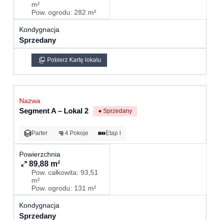
m²
Pow. ogrodu: 282 m²
Sprzedany
Pobierz Kartę lokalu
Segment A – Lokal 2
● Sprzedany
Parter
4 Pokoje
Etap I
89,88 m²
Pow. całkowita: 93,51
m²
Pow. ogrodu: 131 m²
Sprzedany