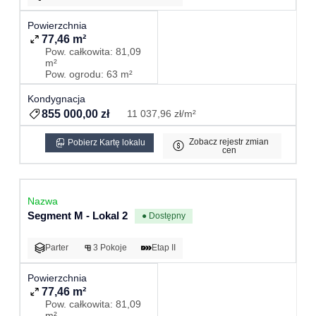
77,46 m²
Pow. całkowita: 81,09
m²
Pow. ogrodu: 63 m²
855 000,00 zł
11 037,96 zł/m²
Zobacz rejestr zmian
Pobierz Kartę lokalu
cen
Segment M - Lokal 2
● Dostępny
Parter
3 Pokoje
Etap II
77,46 m²
Pow. całkowita: 81,09
m²