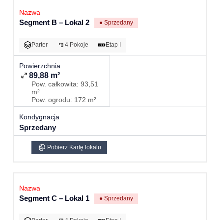
Segment B – Lokal 2
● Sprzedany
Parter
4 Pokoje
Etap I
89,88 m²
Pow. całkowita: 93,51
m²
Pow. ogrodu: 172 m²
Sprzedany
Pobierz Kartę lokalu
Segment C – Lokal 1
● Sprzedany