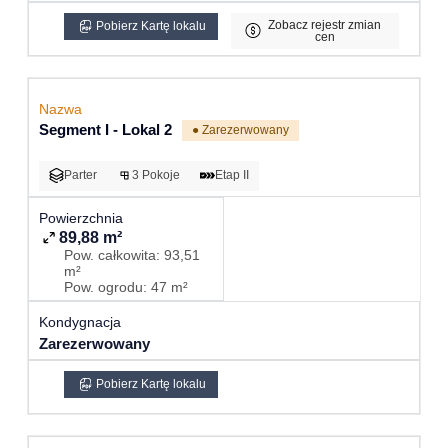
Zobacz rejestr zmian
Pobierz Kartę lokalu
cen
Segment I - Lokal 2
● Zarezerwowany
Parter
3 Pokoje
Etap II
89,88 m²
Pow. całkowita: 93,51
m²
Pow. ogrodu: 47 m²
Zarezerwowany
Pobierz Kartę lokalu