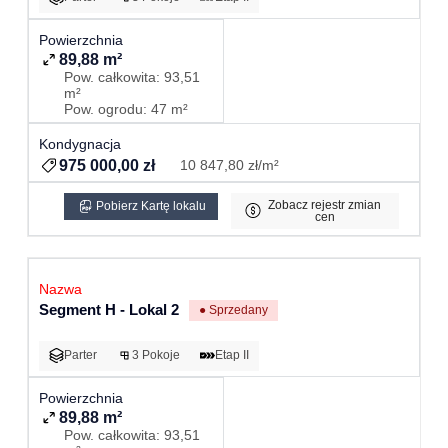
89,88 m²
Pow. całkowita: 93,51
m²
Pow. ogrodu: 47 m²
975 000,00 zł
10 847,80 zł/m²
Zobacz rejestr zmian
Pobierz Kartę lokalu
cen
Segment H - Lokal 2
● Sprzedany
Parter
3 Pokoje
Etap II
89,88 m²
Pow. całkowita: 93,51