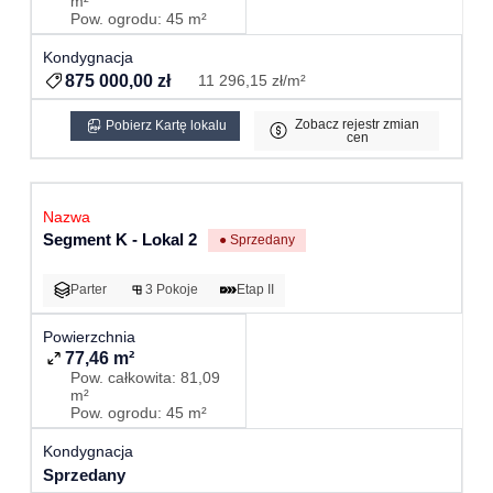
m²
Pow. ogrodu: 45 m²
875 000,00 zł
11 296,15 zł/m²
Zobacz rejestr zmian
Pobierz Kartę lokalu
cen
Segment K - Lokal 2
● Sprzedany
Parter
3 Pokoje
Etap II
77,46 m²
Pow. całkowita: 81,09
m²
Pow. ogrodu: 45 m²
Sprzedany