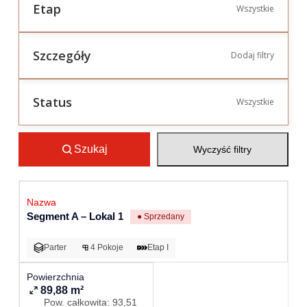
Etap
Wszystkie
Szczegóły
Dodaj filtry
Status
Wszystkie
Szukaj
Wyczyść filtry
Segment A – Lokal 1
● Sprzedany
Parter
4 Pokoje
Etap I
89,88 m²
Pow. całkowita: 93,51