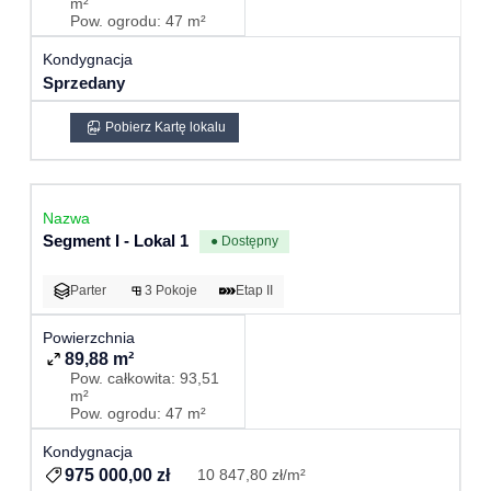
m²
Pow. ogrodu: 47 m²
Sprzedany
Pobierz Kartę lokalu
Segment I - Lokal 1
● Dostępny
Parter
3 Pokoje
Etap II
89,88 m²
Pow. całkowita: 93,51
m²
Pow. ogrodu: 47 m²
975 000,00 zł
10 847,80 zł/m²