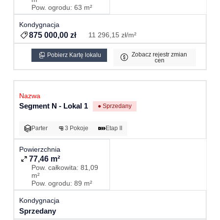
Pow. ogrodu: 63 m²
875 000,00 zł
11 296,15 zł/m²
Zobacz rejestr zmian
Pobierz Kartę lokalu
cen
Segment N - Lokal 1
● Sprzedany
Parter
3 Pokoje
Etap II
77,46 m²
Pow. całkowita: 81,09
m²
Pow. ogrodu: 89 m²
Sprzedany