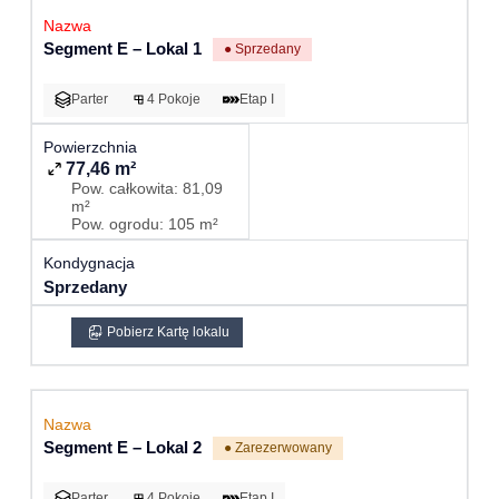
Segment E – Lokal 1
● Sprzedany
Parter
4 Pokoje
Etap I
77,46 m²
Pow. całkowita: 81,09
m²
Pow. ogrodu: 105 m²
Sprzedany
Pobierz Kartę lokalu
Segment E – Lokal 2
● Zarezerwowany
Parter
4 Pokoje
Etap I