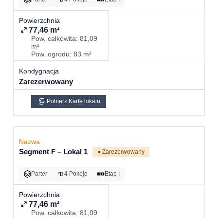
77,46 m²
Pow. całkowita: 81,09
m²
Pow. ogrodu: 83 m²
Zarezerwowany
Pobierz Kartę lokalu
Segment F – Lokal 1
● Zarezerwowany
Parter
4 Pokoje
Etap I
77,46 m²
Pow. całkowita: 81,09