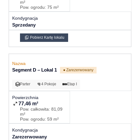
m²
Pow. ogrodu: 75 m²
Sprzedany
Pobierz Kartę lokalu
Segment D – Lokal 1
● Zarezerwowany
Parter
4 Pokoje
Etap I
77,46 m²
Pow. całkowita: 81,09
m²
Pow. ogrodu: 59 m²
Zarezerwowany