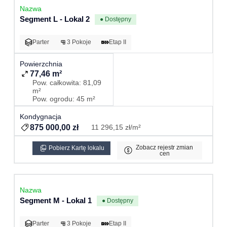
Segment L - Lokal 2
● Dostępny
Parter
3 Pokoje
Etap II
77,46 m²
Pow. całkowita: 81,09
m²
Pow. ogrodu: 45 m²
875 000,00 zł
11 296,15 zł/m²
Zobacz rejestr zmian
Pobierz Kartę lokalu
cen
Segment M - Lokal 1
● Dostępny
Parter
3 Pokoje
Etap II