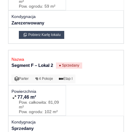
m²
Pow. ogrodu: 59 m²
Zarezerwowany
Pobierz Kartę lokalu
Segment F – Lokal 2
● Sprzedany
Parter
4 Pokoje
Etap I
77,46 m²
Pow. całkowita: 81,09
m²
Pow. ogrodu: 102 m²
Sprzedany