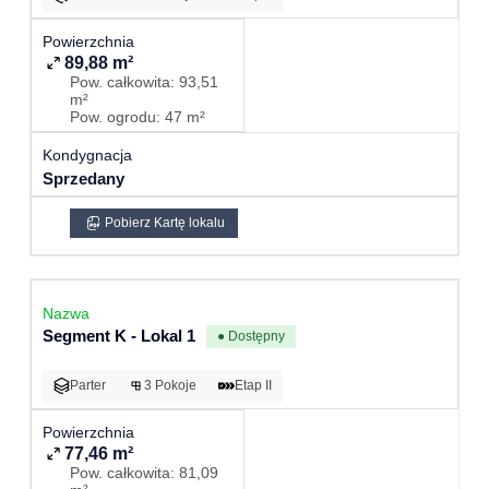
89,88 m²
Pow. całkowita: 93,51
m²
Pow. ogrodu: 47 m²
Sprzedany
Pobierz Kartę lokalu
Segment K - Lokal 1
● Dostępny
Parter
3 Pokoje
Etap II
77,46 m²
Pow. całkowita: 81,09